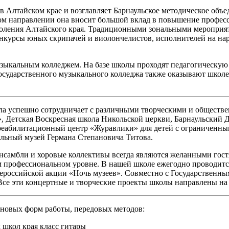
 Алтайском крае и возглавляет Барнаульское методическое объед
ом направлении она вносит большой вклад в повышение професс
коления Алтайского края. Традиционными зональными мероприят
конкурсы юных скрипачей и виолончелистов, исполнителей на н
зыкальным колледжем. На базе школы проходят педагогическую 
осударственного музыкального колледжа также оказывают школ
ла успешно сотрудничает с различными творческими и обществе
, Детская Воскресная школа Никольской церкви, Барнаульский Д
 реабилитационный центр «Журавлики» для детей с ограниченны
льный музей Германа Степановича Титова.
нсамбли и хоровые коллективы всегда являются желанными гост
ком профессиональном уровне. В нашей школе ежегодно проводит
ероссийской акции «Ночь музеев». Совместно с Государственным
Все эти концертные и творческие проекты школы направлены на 
 новых форм работы, передовых методов:
 школ края класс гитары