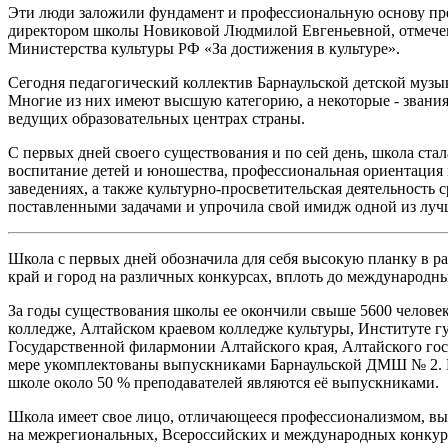
Эти люди заложили фундамент и профессиональную основу пре
директором школы Новиковой Людмилой Евгеньевной, отмеченн
Министерства культуры РФ «За достижения в культуре».
Сегодня педагогический коллектив Барнаульской детской музык
Многие из них имеют высшую категорию, а некоторые - зван
ведущих образовательных центрах страны.
С первых дней своего существования и по сей день, школа ста
воспитание детей и юношества, профессиональная ориентация
заведениях, а также культурно-просветительская деятельность 
поставленными задачами и упрочила свой имидж одной из луч
Школа с первых дней обозначила для себя высокую планку в р
край и город на различных конкурсах, вплоть до международн
За годы существования школы ее окончили свыше 5600 человек
колледже, Алтайском краевом колледже культуры, Институте г
Государственной филармонии Алтайского края, Алтайского госу
мере укомплектованы выпускниками Барнаульской ДМШ № 2. По
школе около 50 % преподавателей являются её выпускниками.
Школа имеет свое лицо, отличающееся профессионализмом, выс
на межрегиональных, Всероссийских и международных конкурс