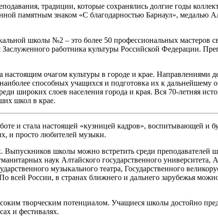
подавания, традиции, которые сохранялись долгие годы коллек
ой памятным знаком «С благодарностью Барнаул», медалью Алта
альной школы №2 – это более 50 профессиональных мастеров сво
ия Заслуженного работника культуры Российской Федерации. П
ла настоящим очагом культуры в городе и крае. Направлениями 
 наиболее способных учащихся и подготовка их к дальнейшему
среди широких слоев населения города и края. Вся 70-летняя ис
ших школ в крае.
аботе и стала настоящей «кузницей кадров», воспитывающей и 
ых, и просто любителей музыки.
. Выпускников школы можно встретить среди преподавателей шк
уманитарных наук Алтайского государственного университета, 
дарственного музыкального театра, Государственного великорус
 всей России, в странах ближнего и дальнего зарубежья можн
оким творческим потенциалом. Учащиеся школы достойно предст
ах и фестивалях.