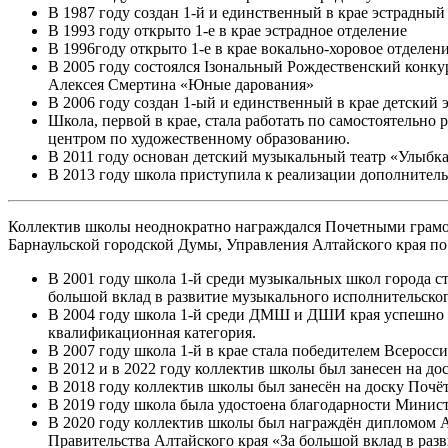
В 1987 году создан 1-й и единственный в крае эстрадный
В 1993 году открыто 1-е в крае эстрадное отделение
В 1996году открыто 1-е в крае вокально-хоровое отделен
В 2005 году состоялся Iзональный Рождественский кон
Алексея Смертина «Юные дарования»
В 2006 году создан 1-ый и единственный в крае детский
Школа, первой в крае, стала работать по самостоятел
центром по художественному образованию.
В 2011 году основан детский музыкальный театр «Улыбк
В 2013 году школа приступила к реализации дополните
Коллектив школы неоднократно награждался Почетными грамот
Барнаульской городской Думы, Управления Алтайского края по 
В 2001 году школа 1-й среди музыкальных школ города ст
большой вклад в развитие музыкального исполнительског
В 2004 году школа 1-й среди ДМШ и ДШИ края успешно п
квалификационная категория.
В 2007 году школа 1-й в крае стала победителем Всеросс
В 2012 и в 2022 году коллектив школы был занесен на до
В 2018 году коллектив школы был занесён на доску Почёт
В 2019 году школа была удостоена благодарности Минист
В 2020 году коллектив школы был награждён дипломом А
Правительства Алтайского края «За большой вклад в разв