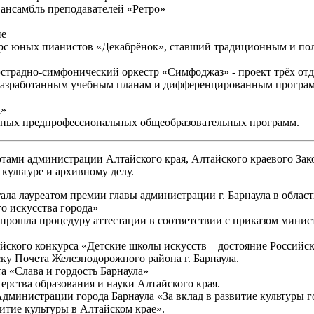
 ансамбль преподавателей «Ретро»
ие
курс юных пианистов «Декабрёнок», ставший традиционным и по
 эстрадно-симфонический оркестр «Симфоджаз» - проект трёх от
ьно разработанным учебным планам и дифференцированным прог
а»
льных предпрофессиональных общеобразовательных программ.
ами администрации Алтайского края, Алтайского краевого Зак
культуре и архивному делу.
ала лауреатом премии главы администрации г. Барнаула в област
о искусства города»
рошла процедуру аттестации в соответствии с приказом минис
ийского конкурса «Детские школы искусств – достояние Российс
ску Почета Железнодорожного района г. Барнаула.
а «Слава и гордость Барнаула»
ерства образования и науки Алтайского края.
дминистрации города Барнаула «За вклад в развитие культуры г
итие культуры в Алтайском крае».