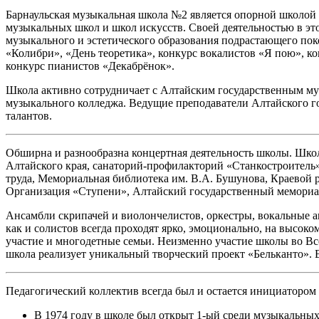
Барнаульская музыкальная школа №2 является опорной школой в
музыкальных школ и школ искусств. Своей деятельностью в эт
музыкального и эстетического образования подрастающего по
«Колибри», «День теоретика», конкурс вокалистов «Я пою», 
конкурс пианистов «Декабрёнок».
Школа активно сотрудничает с Алтайским государственным му
музыкального колледжа. Ведущие преподаватели Алтайского г
талантов.
Обширна и разнообразна концертная деятельность школы. Шко
Алтайского края, санаторий-профилакторий «Станкостроитель»
труда, Мемориальная библиотека им. В.А. Бушунова, Краевой
Организация «Ступени», Алтайский государственный мемориа
Ансамбли скрипачей и виолончелистов, оркестры, вокальные а
как и солистов всегда проходят ярко, эмоционально, на высо
участие и многодетные семьи. Неизменно участие школы во Вс
школа реализует уникальный творческий проект «Бельканто». 
Педагогический коллектив всегда был и остается инициатором
В 1974 году в школе был открыт 1-ый среди музыкальных