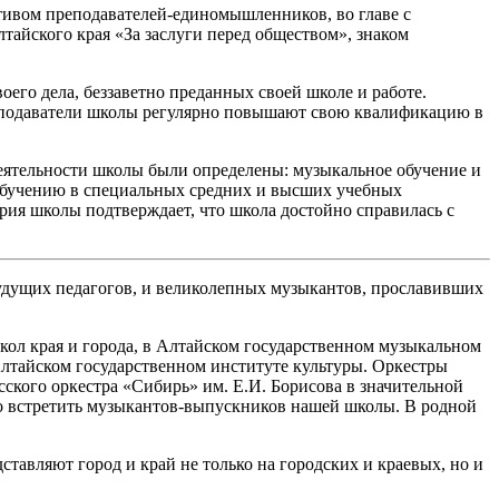
тивом преподавателей-единомышленников, во главе с
йского края «За заслуги перед обществом», знаком
его дела, беззаветно преданных своей школе и работе.
реподаватели школы регулярно повышают свою квалификацию в
деятельности школы были определены: музыкальное обучение и
 обучению в специальных средних и высших учебных
тория школы подтверждает, что школа достойно справилась с
будущих педагогов, и великолепных музыкантов, прославивших
ол края и города, в Алтайском государственном музыкальном
Алтайском государственном институте культуры. Оркестры
ского оркестра «Сибирь» им. Е.И. Борисова в значительной
о встретить музыкантов-выпускников нашей школы. В родной
авляют город и край не только на городских и краевых, но и