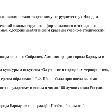
ложившим начало творческому сотрудничеству с Фондом
делений школы: струнного, фортепианного и эстрадного
раммам, одобреннымАлтайским краевым учебно-методическим
онодательного Собрания, Администрации города Барнаула и
и культуры и искусства «За участие в городских мероприятиях,
терства образования РФ. Школе была присвоена высшая
кого государства» и вошла в число 100 лучших школ России.
орода Барнаула» и награждён Почётной грамотой